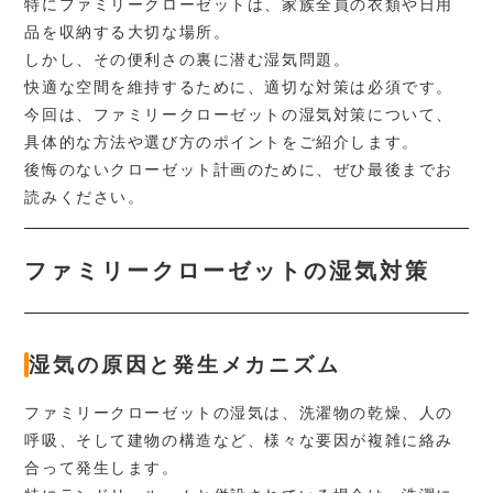
特にファミリークローゼットは、家族全員の衣類や日用
品を収納する大切な場所。
お客様の声
しかし、その便利さの裏に潜む湿気問題。
モデルハウス
快適な空間を維持するために、適切な対策は必須です。
今回は、ファミリークローゼットの湿気対策について、
お知らせ
具体的な方法や選び方のポイントをご紹介します。
ブログ
後悔のないクローゼット計画のために、ぜひ最後までお
読みください。
プライバシーポリシー
ファミリークローゼットの湿気対策
湿気の原因と発生メカニズム
088-678-7557
ファミリークローゼットの湿気は、洗濯物の乾燥、人の
WEB予約
呼吸、そして建物の構造など、様々な要因が複雑に絡み
合って発生します。