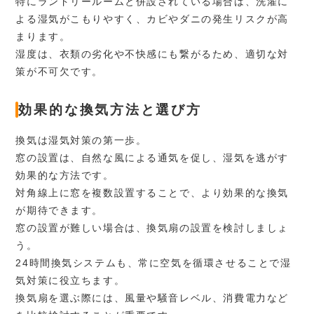
特にランドリールームと併設されている場合は、洗濯に
10:00～18:00
受付時間
よる湿気がこもりやすく、カビやダニの発生リスクが高
水曜日
定休日
まります。
湿度は、衣類の劣化や不快感にも繋がるため、適切な対
策が不可欠です。
効果的な換気方法と選び方
換気は湿気対策の第一歩。
窓の設置は、自然な風による通気を促し、湿気を逃がす
効果的な方法です。
対角線上に窓を複数設置することで、より効果的な換気
が期待できます。
窓の設置が難しい場合は、換気扇の設置を検討しましょ
う。
24時間換気システムも、常に空気を循環させることで湿
気対策に役立ちます。
換気扇を選ぶ際には、風量や騒音レベル、消費電力など