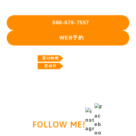
〒771-0204 徳島県板野郡北島町鯛浜宇西ノ須33番地1
088-678-7557
WEB予約
10:00～18:00
受付時間
水曜日
定休日
FOLLOW ME!