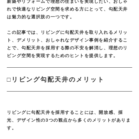
新築やリフォームで理想の住まいを実現したい、おしゃ
れで快適なリビング空間を求める方にとって、勾配天井
お客様の声
は魅力的な選択肢の一つです。
モデルハウス
この記事では、リビングに勾配天井を取り入れるメリッ
お知らせ
ト、デメリット、おしゃれなデザイン事例を紹介するこ
ブログ
とで、勾配天井を採用する際の不安を解消し、理想のリ
ビング空間を実現するためのヒントを提供します。
プライバシーポリシー
□リビング勾配天井のメリット
088-678-7557
リビングに勾配天井を採用することには、開放感、採
光、デザイン性の3つの観点から多くのメリットがありま
WEB予約
す。