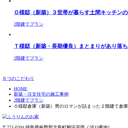
Ｏ様邸（新築）３世帯が暮らす土間キッチンの
2階建てプラン
Ｔ様邸（新築・長期優良）まとまりがあり落ち
2階建てプラン
６つのこだわり
HOME
新築・注文住宅の施工事例
2階建てプラン
Ｏ様邸倉庫（新築）男のロマンが詰まった２階建て倉庫
〒771-0204 徳島県板野郡北島町鯛浜宇西ノ須33番地1