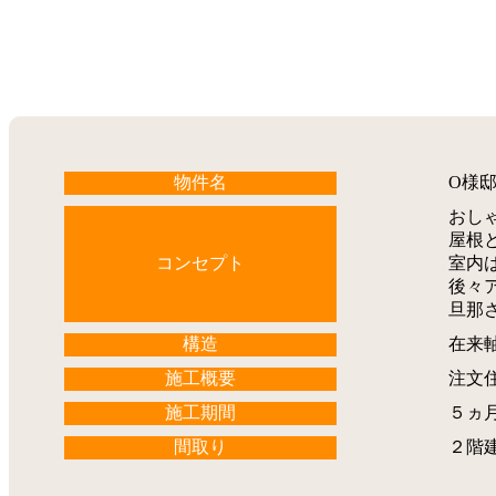
物件名
O様
おし
屋根
コンセプト
室内
後々
旦那
構造
在来
施工概要
注文
施工期間
５ヵ
間取り
２階