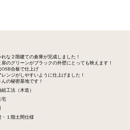
邸
ゃれな２階建ての倉庫が完成しました！
と扉のグリーンがブラックの外壁にとっても映えます！
はOSB合板で仕上げ
アレンジがしやすいように仕上げました！
さんの秘密基地です！
軸組工法（木造）
住宅
月
建・１階土間仕様