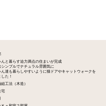
邸
ゃんと暮らす迫力満点の住まいが完成
はシンプルでナチュラル雰囲気に
ゃん達も暮らしやすいように猫ドアやキャットウォークを
ました！
軸組工法（木造）
住宅
月
ＤＫ＋和室２部屋