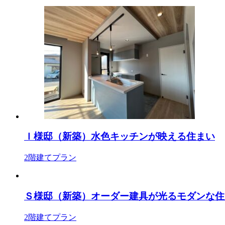
Ｉ様邸（新築）水色キッチンが映える住まい
2階建てプラン
Ｓ様邸（新築）オーダー建具が光るモダンな住
2階建てプラン