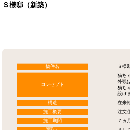
Ｓ様邸（新築）
物件名
Ｓ様
猫ち
外観
コンセプト
猫ち
設け
構造
在来
施工概要
注文
施工期間
７ヵ
間取り
４Ｌ