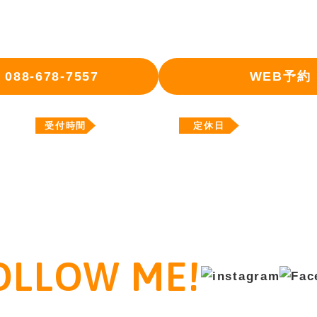
〒771-0204 徳島県板野郡北島町鯛浜宇西ノ須33番地1
088-678-7557
WEB予約
10:00～18:00
水曜日
受付時間
定休日
OLLOW ME!