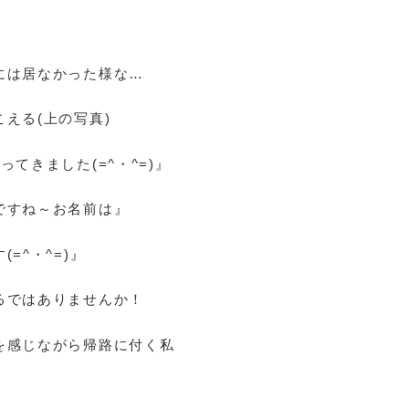
には居なかった様な…
える(上の写真)
てきました(=^・^=)』
ですね～お名前は』
=^・^=)』
るではありませんか！
を感じながら帰路に付く私