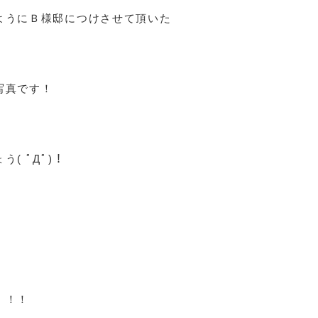
ようにＢ様邸につけさせて頂いた
写真です！
( ﾟДﾟ)！
！！！