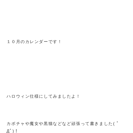
10:00～18:00
受付時間
水曜日
定休日
１０月のカレンダーです！
ハロウィン仕様にしてみましたよ！
カボチャや魔女や黒猫などなど頑張って書きました( ﾟ
Дﾟ)！