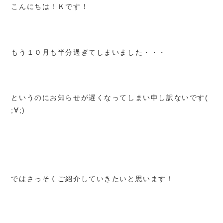
こんにちは！Ｋです！
お客様の声
モデルハウス
もう１０月も半分過ぎてしまいました・・・
お知らせ
ブログ
プライバシーポリシー
というのにお知らせが遅くなってしまい申し訳ないです(
;∀;)
088-678-7557
ではさっそくご紹介していきたいと思います！
WEB予約